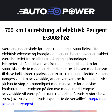
700 km Laureistung af elektrisk Peugeot
E-3008-hoz
Mere end nogensinde før tager E-3008 og E-5008 fleksibilitet,
elektrisk ydeevne og køreglæde til endnu højere niveauer. Takket
være batteriet fremstillet i Frankrig og et homologeret
kilometertal på op til 700 km for E3008 og op til 668 km for E-
5008, bliver de to modeller de bedste i SUV-klassen med hensyn
til disse indikatorer. I praksis gør PEUGEOT E-3008 Electric 230 Long
Range's 700 km rækkevidde, at den kan komme fra Paris til Nice
på kun to stop, sammenlignet med mindst tre for alle sine
konkurrenter. Premieren på den nye model med længere
rækkevidde vil være på PEUGEOT-standen på Paris Motor Show
2024 (14.-20. oktober, Paris Expo Porte de Versailles)
magazin de
piese auto Peugeot
.