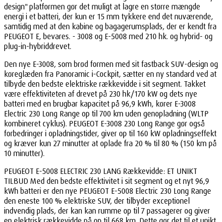
design" platformen gør det muligt at lagre en større mængde
energi i et batteri, der kun er 15 mm tykkere end det nuværende,
samtidig med at den kabine og bagagerumsplads, der er kendt fra
PEUGEOT E, bevares. - 3008 og E-5008 med 210 hk. og hybrid- og
plug-in-hybriddrevet.
Den nye E-3008, som brød formen med sit fastback SUV-design og
køreglæden fra Panoramic i-Cockpit, sætter en ny standard ved at
tilbyde den bedste elektriske rækkevidde i sit segment. Takket
være effektiviteten af drevet på 230 hk/170 kW og dets nye
batteri med en brugbar kapacitet på 96,9 kWh, kører E-3008
Electric 230 Long Range op til 700 km uden genopladning (WLTP
kombineret cyklus). PEUGEOT E-3008 230 Long Range gør også
forbedringer i opladningstider, giver op til 160 kW opladningseffekt
og kræver kun 27 minutter at oplade fra 20 % til 80 % (150 km på
10 minutter).
PEUGEOT E-5008 ELECTRIC 230 LANG Rækkevidde: ET UNIKT
TILBUD Med den bedste effektivitet i sit segment og et nyt 96,9
kWh batteri er den nye PEUGEOT E-5008 Electric 230 Long Range
den eneste 100 % elektriske SUV, der tilbyder exceptionel
indvendig plads, der kan kan rumme op til 7 passagerer og giver
en elektrisk rækkevidde på op til 668 km. Dette gør det til et unikt