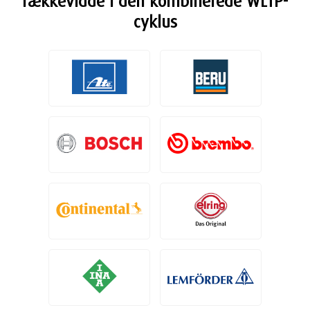
rækkevidde i den kombinerede WLTP-
cyklus