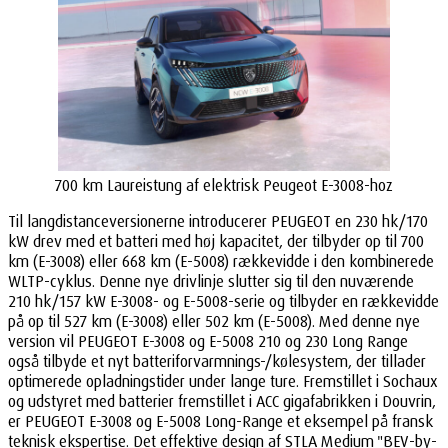
700 km Laureistung af elektrisk Peugeot E-3008-hoz
Til langdistanceversionerne introducerer PEUGEOT en 230 hk/170
kW drev med et batteri med høj kapacitet, der tilbyder op til 700
km (E-3008) eller 668 km (E-5008) rækkevidde i den kombinerede
WLTP-cyklus. Denne nye drivlinje slutter sig til den nuværende
210 hk/157 kW E-3008- og E-5008-serie og tilbyder en rækkevidde
på op til 527 km (E-3008) eller 502 km (E-5008). Med denne nye
version vil PEUGEOT E-3008 og E-5008 210 og 230 Long Range
også tilbyde et nyt batteriforvarmnings-/kølesystem, der tillader
optimerede opladningstider under lange ture. Fremstillet i Sochaux
og udstyret med batterier fremstillet i ACC gigafabrikken i Douvrin,
er PEUGEOT E-3008 og E-5008 Long-Range et eksempel på fransk
teknisk ekspertise. Det effektive design af STLA Medium "BEV-by-