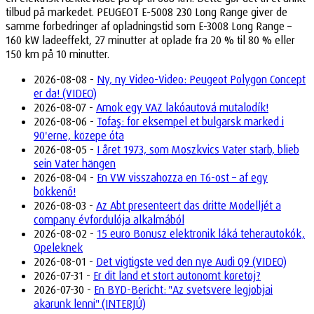
tilbud på markedet. PEUGEOT E-5008 230 Long Range giver de
samme forbedringer af opladningstid som E-3008 Long Range –
160 kW ladeeffekt, 27 minutter at oplade fra 20 % til 80 % eller
150 km på 10 minutter.
2026-08-08 -
Ny, ny Video-Video: Peugeot Polygon Concept
er da! (VIDEO)
2026-08-07 -
Amok egy VAZ lakóautová mutalodík!
2026-08-06 -
Tofaş: for eksempel et bulgarsk marked i
90'erne, közepe óta
2026-08-05 -
I året 1973, som Moszkvics Vater starb, blieb
sein Vater hängen
2026-08-04 -
En VW visszahozza en T6-ost – af egy
bökkenő!
2026-08-03 -
Az Abt presenteert das dritte Modelljét a
company évfordulója alkalmából
2026-08-02 -
15 euro Bonusz elektronik láká teherautokók,
Opeleknek
2026-08-01 -
Det vigtigste ved den nye Audi Q9 (VIDEO)
2026-07-31 -
Er dit land et stort autonomt køretøj?
2026-07-30 -
En BYD-Bericht: "Az svetsvere legjobjai
akarunk lenni" (INTERJÚ)