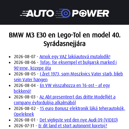
BMW M3 E30 en Lego-Tol en model 40.
Syrádasnejjára
2026-08-07 -
Amok egy VAZ lakóautová mutalodík!
2026-08-06 -
Tofaş: for eksempel et bulgarsk marked i
90'erne, közepe óta
2026-08-05 -
I året 1973, som Moszkvics Vater starb, blieb
sein Vater hängen
2026-08-04 -
En VW visszahozza en T6-ost – af egy
bökkenő!
2026-08-03 -
Az Abt presenteert das dritte Modelljét a
company évfordulója alkalmából
2026-08-02 -
15 euro Bonusz elektronik láká teherautokók,
Opeleknek
2026-08-01 -
Det vigtigste ved den nye Audi Q9 (VIDEO)
2026-07-31 -
Er dit land et stort autonomt køretøj?