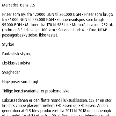
Mercedes-Benz CLS
Priser som ny: fra 120.000 BGN til 260.000 BGN • Priser som brugt:
fra 36.000 BGN til 275.000 BGN • Gennemsnitspris som brugt:
95.000 BGN • Motorer: fra 170 til 585 hk • Motorrådgivning: 252 hk
(forbrug: 8,3 l diesel pr. 100 km) • Servicetilbud: 41 • Euro-NCAP-
passagerbeskyttelse: ikke testet.
Styrker
Fantastisk styling
Eksklusivt udstyr
Svagheder
Høje priser som brugt
Tidlige benzinvarianter er problematiske
Luksussedanen er den flotte mand i luksusklassen. CLS er en stor
firedørs coupé placeret mellem E-Klassen og S-Klassen. Anden
generation af CLS blev produceret fra 2011 til 2018 og gennemgik
et komplet facelift i efteråret 2014. Den deler sin teknologi med