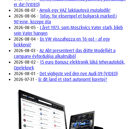
er da! (VIDEO)
2026-08-07 -
Amok egy VAZ lakóautová mutalodík!
2026-08-06 -
Tofaş: for eksempel et bulgarsk marked i
90'erne, közepe óta
2026-08-05 -
I året 1973, som Moszkvics Vater starb, blieb
sein Vater hängen
2026-08-04 -
En VW visszahozza en T6-ost – af egy
bökkenő!
2026-08-03 -
Az Abt presenteert das dritte Modelljét a
company évfordulója alkalmából
2026-08-02 -
15 euro Bonusz elektronik láká teherautokók,
Opeleknek
2026-08-01 -
Det vigtigste ved den nye Audi Q9 (VIDEO)
2026-07-31 -
Er dit land et stort autonomt køretøj?