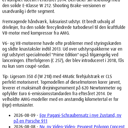
den solide E-Klasse W 212. Shooting Brake-versionen er
usædvanlig i dette segment.
Fremragende håndværk, luksuriøst udstyr. Et bredt udvalg af
drivlinjer, fra den solide firecylindrede turbodiesel til den kraftfulde
V8-motor med kompressor fra AMG.
V6- og V8-motorerne havde ofte problemer med styringskæden
og slidte knastaksler indtil 2013. Ud over udstyrspakkerne var en
rigt udstyret specialmodel "Prime Edition" også tilgængelig ved
lanceringen. Efterfølgeren (C 257), der blev introduceret i 2018, fås
nu kun som coupé-sedan.
Tip: Ligesom 350 d (W 218) med 4Matic firehjulstræk er CLS
perfekt motoriseret. Topmodellen af dieselmotoren kører jævnt,
leverer et maksimalt drejningsmoment på 620 Newtonmeter og
opfylder Euro 6-emissionsstandarden fra efteråret 2014. De
velholdte AMG-modeller med en anstændig kilometertal er for
(rige) entusiaster.
2026-08-09 -
Egy Pagani-Schraubensatz i nye Zustand, ny
på en Porsche 911
2026-08-08 -
Ny, ny Video-Video: Peugeot Polygon Concept