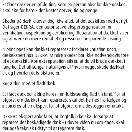
Et fladt dæk er en af de ting, som en person absolut ikke ønsker,
skal ske for ham – det koster nerver, tid og penge.
Skader på dæk kræver dog ikke altid, at det udskiftes med et nyt.
Det siger DEKRA, den autoritative ekspertorganisation for
verifikation, inspektion og certificering. Reparation af dækket viser
sig at være en mere rentabel og ressourcebesparende løsning.
"I princippet kan dækket repareres," forklarer Christian Koch,
dækekspert hos DEKRA. Mindre skader bør ikke nødvendigvis føre
til et dækskift. Korrekt reparation sikrer, at du vil bruge dækket i
lang tid. Det afhænger naturligvis af "hvor meget skade dækket
er, og hvordan dets tilstand er."
Kør aldrig med et fladt dæk
Et fladt dæk bør aldrig køres i en fuldstændig flad tilstand. For at
afgøre, om dækket kan repareres, skal det fjernes fra fælgen og
inspiceres af en ekspert for at afgøre, om sidevæggen er intakt.
DEKRAs ekspert anbefaler, at lægfolk ikke skal forsøge at
reparere det beskadigede dæk - udover viden nu om dage, skal
der også teknisk udstyr til at reparere dæk.