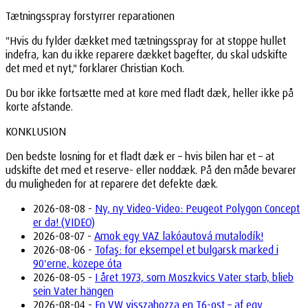
Tætningsspray forstyrrer reparationen
"Hvis du fylder dækket med tætningsspray for at stoppe hullet
indefra, kan du ikke reparere dækket bagefter, du skal udskifte
det med et nyt," forklarer Christian Koch.
Du bør ikke fortsætte med at køre med fladt dæk, heller ikke på
korte afstande.
KONKLUSION
Den bedste løsning for et fladt dæk er – hvis bilen har et – at
udskifte det med et reserve- eller nøddæk. På den måde bevarer
du muligheden for at reparere det defekte dæk.
2026-08-08 -
Ny, ny Video-Video: Peugeot Polygon Concept
er da! (VIDEO)
2026-08-07 -
Amok egy VAZ lakóautová mutalodík!
2026-08-06 -
Tofaş: for eksempel et bulgarsk marked i
90'erne, közepe óta
2026-08-05 -
I året 1973, som Moszkvics Vater starb, blieb
sein Vater hängen
2026-08-04 -
En VW visszahozza en T6-ost – af egy