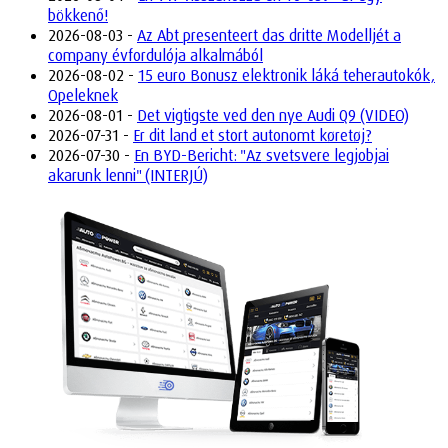
bökkenő!
2026-08-03 -
Az Abt presenteert das dritte Modelljét a
company évfordulója alkalmából
2026-08-02 -
15 euro Bonusz elektronik láká teherautokók,
Opeleknek
2026-08-01 -
Det vigtigste ved den nye Audi Q9 (VIDEO)
2026-07-31 -
Er dit land et stort autonomt køretøj?
2026-07-30 -
En BYD-Bericht: "Az svetsvere legjobjai
akarunk lenni" (INTERJÚ)