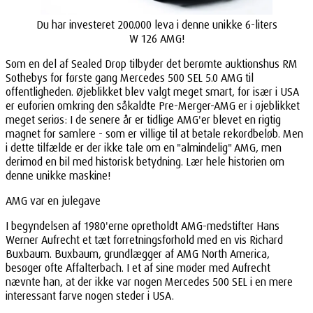
Du har investeret 200.000 leva i denne unikke 6-liters
W 126 AMG!
Som en del af Sealed Drop tilbyder det berømte auktionshus RM
Sothebys for første gang Mercedes 500 SEL 5.0 AMG til
offentligheden. Øjeblikket blev valgt meget smart, for især i USA
er euforien omkring den såkaldte Pre-Merger-AMG er i øjeblikket
meget seriøs: I de senere år er tidlige AMG'er blevet en rigtig
magnet for samlere - som er villige til at betale rekordbeløb. Men
i dette tilfælde er der ikke tale om en "almindelig" AMG, men
derimod en bil med historisk betydning. Lær hele historien om
denne unikke maskine!
AMG var en julegave
I begyndelsen af 1980'erne opretholdt AMG-medstifter Hans
Werner Aufrecht et tæt forretningsforhold med en vis Richard
Buxbaum. Buxbaum, grundlægger af AMG North America,
besøger ofte Affalterbach. I et af sine møder med Aufrecht
nævnte han, at der ikke var nogen Mercedes 500 SEL i en mere
interessant farve nogen steder i USA.