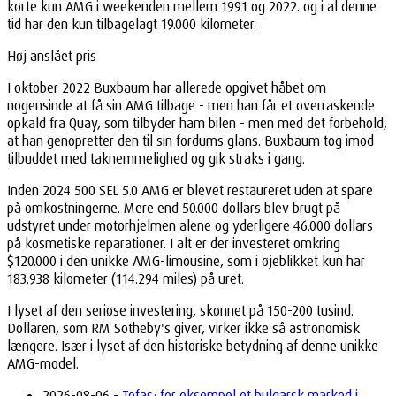
kørte kun AMG i weekenden mellem 1991 og 2022. og i al denne
tid har den kun tilbagelagt 19.000 kilometer.
Høj anslået pris
I oktober 2022 Buxbaum har allerede opgivet håbet om
nogensinde at få sin AMG tilbage - men han får et overraskende
opkald fra Quay, som tilbyder ham bilen - men med det forbehold,
at han genopretter den til sin fordums glans. Buxbaum tog imod
tilbuddet med taknemmelighed og gik straks i gang.
Inden 2024 500 SEL 5.0 AMG er blevet restaureret uden at spare
på omkostningerne. Mere end 50.000 dollars blev brugt på
udstyret under motorhjelmen alene og yderligere 46.000 dollars
på kosmetiske reparationer. I alt er der investeret omkring
$120.000 i den unikke AMG-limousine, som i øjeblikket kun har
183.938 kilometer (114.294 miles) på uret.
I lyset af den seriøse investering, skønnet på 150-200 tusind.
Dollaren, som RM Sotheby's giver, virker ikke så astronomisk
længere. Især i lyset af den historiske betydning af denne unikke
AMG-model.
2026-08-06 -
Tofaş: for eksempel et bulgarsk marked i