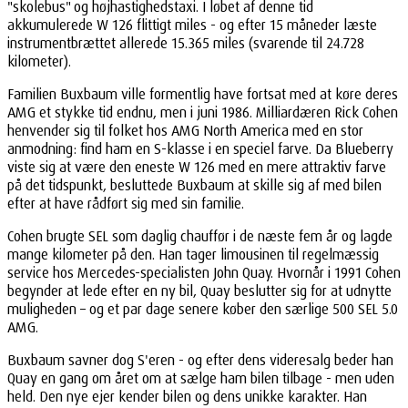
"skolebus" og højhastighedstaxi. I løbet af denne tid
akkumulerede W 126 flittigt miles - og efter 15 måneder læste
instrumentbrættet allerede 15.365 miles (svarende til 24.728
kilometer).
Familien Buxbaum ville formentlig have fortsat med at køre deres
AMG et stykke tid endnu, men i juni 1986. Milliardæren Rick Cohen
henvender sig til folket hos AMG North America med en stor
anmodning: find ham en S-klasse i en speciel farve. Da Blueberry
viste sig at være den eneste W 126 med en mere attraktiv farve
på det tidspunkt, besluttede Buxbaum at skille sig af med bilen
efter at have rådført sig med sin familie.
Cohen brugte SEL som daglig chauffør i de næste fem år og lagde
mange kilometer på den. Han tager limousinen til regelmæssig
service hos Mercedes-specialisten John Quay. Hvornår i 1991 Cohen
begynder at lede efter en ny bil, Quay beslutter sig for at udnytte
muligheden – og et par dage senere køber den særlige 500 SEL 5.0
AMG.
Buxbaum savner dog S'eren - og efter dens videresalg beder han
Quay en gang om året om at sælge ham bilen tilbage - men uden
held. Den nye ejer kender bilen og dens unikke karakter. Han