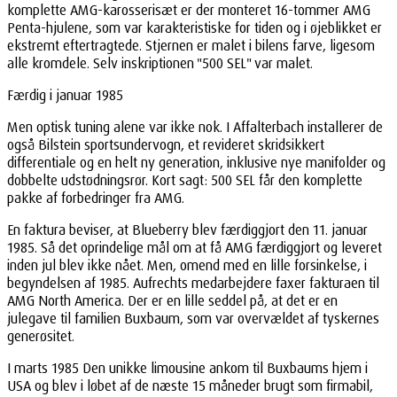
komplette AMG-karosserisæt er der monteret 16-tommer AMG
Penta-hjulene, som var karakteristiske for tiden og i øjeblikket er
ekstremt eftertragtede. Stjernen er malet i bilens farve, ligesom
alle kromdele. Selv inskriptionen "500 SEL" var malet.
Færdig i januar 1985
Men optisk tuning alene var ikke nok. I Affalterbach installerer de
også Bilstein sportsundervogn, et revideret skridsikkert
differentiale og en helt ny generation, inklusive nye manifolder og
dobbelte udstødningsrør. Kort sagt: 500 SEL får den komplette
pakke af forbedringer fra AMG.
En faktura beviser, at Blueberry blev færdiggjort den 11. januar
1985. Så det oprindelige mål om at få AMG færdiggjort og leveret
inden jul blev ikke nået. Men, omend med en lille forsinkelse, i
begyndelsen af 1985. Aufrechts medarbejdere faxer fakturaen til
AMG North America. Der er en lille seddel på, at det er en
julegave til familien Buxbaum, som var overvældet af tyskernes
generøsitet.
I marts 1985 Den unikke limousine ankom til Buxbaums hjem i
USA og blev i løbet af de næste 15 måneder brugt som firmabil,