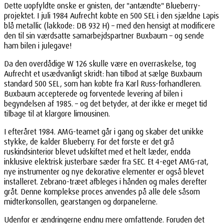
Dette uopfyldte ønske er gnisten, der "antændte" Blueberry-
projektet. I juli 1984 Aufrecht købte en 500 SEL i den sjældne Lapis
blå metallic (lakkode: DB 932 H) – med den hensigt at modificere
den til sin værdsatte samarbejdspartner Buxbaum – og sende
ham bilen i julegave!
Da den overdådige W 126 skulle være en overraskelse, tog
Aufrecht et usædvanligt skridt: han tilbød at sælge Buxbaum
standard 500 SEL, som han købte fra Karl Russ-forhandleren.
Buxbaum accepterede og forventede levering af bilen i
begyndelsen af 1985. – og det betyder, at der ikke er meget tid
tilbage til at klargøre limousinen.
I efteråret 1984. AMG-teamet går i gang og skaber det unikke
stykke, de kalder Blueberry. For det første er det grå
ruskindsinteriør blevet udskiftet med et helt læder, endda
inklusive elektrisk justerbare sæder fra SEC. Et 4-eget AMG-rat,
nye instrumenter og nye dekorative elementer er også blevet
installeret. Zebrano-træet afbleges i hånden og males derefter
gråt. Denne komplekse proces anvendes på alle dele såsom
midterkonsollen, gearstangen og dørpanelerne.
Udenfor er ændringerne endnu mere omfattende. Foruden det