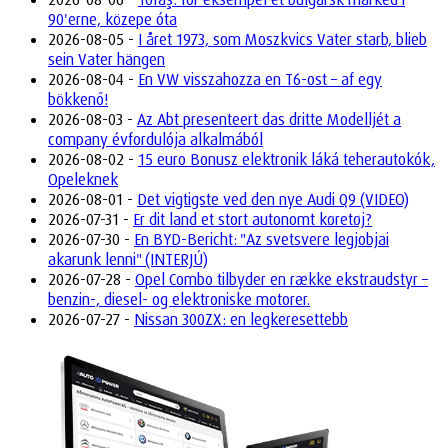
90'erne, közepe óta
2026-08-05 -
I året 1973, som Moszkvics Vater starb, blieb
sein Vater hängen
2026-08-04 -
En VW visszahozza en T6-ost – af egy
bökkenő!
2026-08-03 -
Az Abt presenteert das dritte Modelljét a
company évfordulója alkalmából
2026-08-02 -
15 euro Bonusz elektronik láká teherautokók,
Opeleknek
2026-08-01 -
Det vigtigste ved den nye Audi Q9 (VIDEO)
2026-07-31 -
Er dit land et stort autonomt køretøj?
2026-07-30 -
En BYD-Bericht: "Az svetsvere legjobjai
akarunk lenni" (INTERJÚ)
2026-07-28 -
Opel Combo tilbyder en række ekstraudstyr –
benzin-, diesel- og elektroniske motorer.
2026-07-27 -
Nissan 300ZX: en legkeresettebb