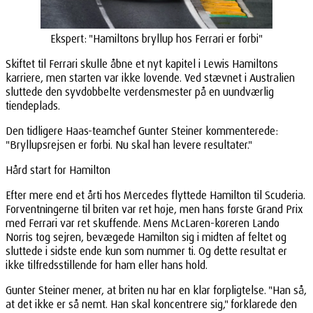
Ekspert: "Hamiltons bryllup hos Ferrari er forbi"
Skiftet til Ferrari skulle åbne et nyt kapitel i Lewis Hamiltons
karriere, men starten var ikke lovende. Ved stævnet i Australien
sluttede den syvdobbelte verdensmester på en uundværlig
tiendeplads.
Den tidligere Haas-teamchef Gunter Steiner kommenterede:
"Bryllupsrejsen er forbi. Nu skal han levere resultater."
Hård start for Hamilton
Efter mere end et årti hos Mercedes flyttede Hamilton til Scuderia.
Forventningerne til briten var ret høje, men hans første Grand Prix
med Ferrari var ret skuffende. Mens McLaren-køreren Lando
Norris tog sejren, bevægede Hamilton sig i midten af feltet og
sluttede i sidste ende kun som nummer ti. Og dette resultat er
ikke tilfredsstillende for ham eller hans hold.
Gunter Steiner mener, at briten nu har en klar forpligtelse. "Han så,
at det ikke er så nemt. Han skal koncentrere sig," forklarede den