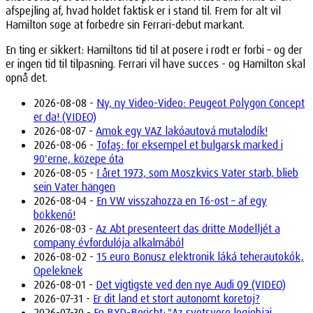
afspejling af, hvad holdet faktisk er i stand til. Frem for alt vil
Hamilton søge at forbedre sin Ferrari-debut markant.
En ting er sikkert: Hamiltons tid til at posere i rødt er forbi – og der
er ingen tid til tilpasning. Ferrari vil have succes - og Hamilton skal
opnå det.
2026-08-08 -
Ny, ny Video-Video: Peugeot Polygon Concept
er da! (VIDEO)
2026-08-07 -
Amok egy VAZ lakóautová mutalodík!
2026-08-06 -
Tofaş: for eksempel et bulgarsk marked i
90'erne, közepe óta
2026-08-05 -
I året 1973, som Moszkvics Vater starb, blieb
sein Vater hängen
2026-08-04 -
En VW visszahozza en T6-ost – af egy
bökkenő!
2026-08-03 -
Az Abt presenteert das dritte Modelljét a
company évfordulója alkalmából
2026-08-02 -
15 euro Bonusz elektronik láká teherautokók,
Opeleknek
2026-08-01 -
Det vigtigste ved den nye Audi Q9 (VIDEO)
2026-07-31 -
Er dit land et stort autonomt køretøj?
2026-07-30 -
En BYD-Bericht: "Az svetsvere legjobjai