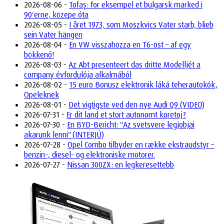
2026-08-06 -
Tofaş: for eksempel et bulgarsk marked i
90'erne, közepe óta
2026-08-05 -
I året 1973, som Moszkvics Vater starb, blieb
sein Vater hängen
2026-08-04 -
En VW visszahozza en T6-ost – af egy
bökkenő!
2026-08-03 -
Az Abt presenteert das dritte Modelljét a
company évfordulója alkalmából
2026-08-02 -
15 euro Bonusz elektronik láká teherautokók,
Opeleknek
2026-08-01 -
Det vigtigste ved den nye Audi Q9 (VIDEO)
2026-07-31 -
Er dit land et stort autonomt køretøj?
2026-07-30 -
En BYD-Bericht: "Az svetsvere legjobjai
akarunk lenni" (INTERJÚ)
2026-07-28 -
Opel Combo tilbyder en række ekstraudstyr –
benzin-, diesel- og elektroniske motorer.
2026-07-27 -
Nissan 300ZX: en legkeresettebb