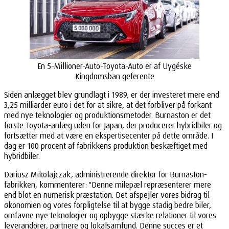
En 5-Millioner-Auto-Toyota-Auto er af Uygéske
Kingdomsban geferente
Siden anlægget blev grundlagt i 1989, er der investeret mere end
3,25 milliarder euro i det for at sikre, at det forbliver på forkant
med nye teknologier og produktionsmetoder. Burnaston er det
første Toyota-anlæg uden for Japan, der producerer hybridbiler og
fortsætter med at være en ekspertisecenter på dette område. I
dag er 100 procent af fabrikkens produktion beskæftiget med
hybridbiler.
Dariusz Mikolajczak, administrerende direktør for Burnaston-
fabrikken, kommenterer: "Denne milepæl repræsenterer mere
end blot en numerisk præstation. Det afspejler vores bidrag til
økonomien og vores forpligtelse til at bygge stadig bedre biler,
omfavne nye teknologier og opbygge stærke relationer til vores
leverandører, partnere og lokalsamfund. Denne succes er et