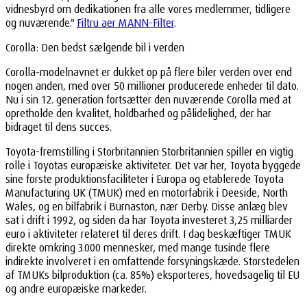
vidnesbyrd om dedikationen fra alle vores medlemmer, tidligere
og nuværende."
Filtru aer MANN-Filter
.
Corolla: Den bedst sælgende bil i verden
Corolla-modelnavnet er dukket op på flere biler verden over end
nogen anden, med over 50 millioner producerede enheder til dato.
Nu i sin 12. generation fortsætter den nuværende Corolla med at
opretholde den kvalitet, holdbarhed og pålidelighed, der har
bidraget til dens succes.
Toyota-fremstilling i Storbritannien Storbritannien spiller en vigtig
rolle i Toyotas europæiske aktiviteter. Det var her, Toyota byggede
sine første produktionsfaciliteter i Europa og etablerede Toyota
Manufacturing UK (TMUK) med en motorfabrik i Deeside, North
Wales, og en bilfabrik i Burnaston, nær Derby. Disse anlæg blev
sat i drift i 1992, og siden da har Toyota investeret 3,25 milliarder
euro i aktiviteter relateret til deres drift. I dag beskæftiger TMUK
direkte omkring 3.000 mennesker, med mange tusinde flere
indirekte involveret i en omfattende forsyningskæde. Størstedelen
af TMUKs bilproduktion (ca. 85%) eksporteres, hovedsagelig til EU
og andre europæiske markeder.