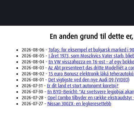
En anden grund til dette er,
2026-08-06 -
Tofaş: for eksempel et bulgarsk marked i 9
2026-08-05 -
I året 1973, som Moszkvics Vater starb, bli
2026-08-04 -
En VW visszahozza en T6-ost – af egy bökk
2026-08-03 -
Az Abt presenteert das dritte Modelljét a 
2026-08-02 -
15 euro Bonusz elektronik láká teherautok
2026-08-01 -
Det vigtigste ved den nye Audi Q9 (VIDEO)
2026-07-31 -
Er dit land et stort autonomt køretøj?
2026-07-30 -
En BYD-Bericht: "Az svetsvere legjobjai akar
2026-07-28 -
Opel Combo tilbyder en række ekstraudstyr –
2026-07-27 -
Nissan 300ZX: en legkeresettebb