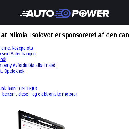
 at Nikola Tsolovot er sponsoreret af den ca
0'erne, közepe óta
eb sein Vater hängen
enő!
company évfordulója alkalmából
ók, Opeleknek
unk lenni" (INTERJÚ)
 benzin-, diesel- og elektroniske motorer.