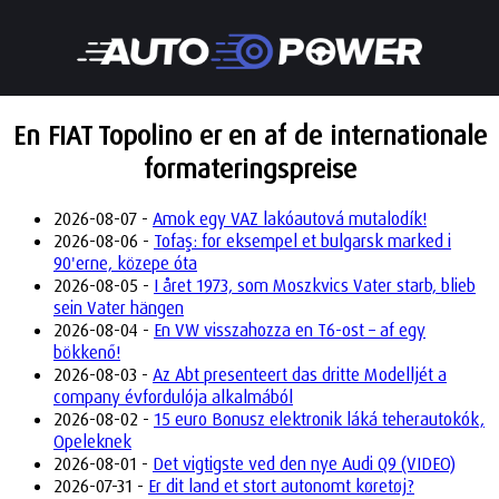
En FIAT Topolino er en af de internationale
formateringspreise
2026-08-07 -
Amok egy VAZ lakóautová mutalodík!
2026-08-06 -
Tofaş: for eksempel et bulgarsk marked i
90'erne, közepe óta
2026-08-05 -
I året 1973, som Moszkvics Vater starb, blieb
sein Vater hängen
2026-08-04 -
En VW visszahozza en T6-ost – af egy
bökkenő!
2026-08-03 -
Az Abt presenteert das dritte Modelljét a
company évfordulója alkalmából
2026-08-02 -
15 euro Bonusz elektronik láká teherautokók,
Opeleknek
2026-08-01 -
Det vigtigste ved den nye Audi Q9 (VIDEO)
2026-07-31 -
Er dit land et stort autonomt køretøj?