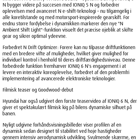
N bygger videre på succesen med IONIQ 5 N og forbedrer
oplevelsen med avanceret N e-shift-teknologi – nu tilgængelig i
alle køretilstande og med motorsport-inspirerede gearskift. For
endnu større fordybelse i dynamikken markerer den nye "N
Ambient Shift Light"-funktion visuelt det præcise øjeblik at skifte
gear og sikrer optimal ydeevne.
Forbedret N Drift Optimizer: Førere kan nu tilpasse driftfunktionen
med en bredere vifte af muligheder, hvilket giver mulighed for
individuel kontrol i henhold til deres driftfærdighedsniveau. Denne
forbedrede funktion fremhæver IONIQ 6 N's engagement i at
levere en interaktiv køreoplevelse, forbedret af den problemfri
implementering af avancerede elektroniske teknologier.
Filmisk teaser og Goodwood-debut
Hyundai har også udgivet den første teaservideo af IONIQ 6 N, der
giver et spektakulært filmisk kig på bilens dynamiske silhuet på
banen.
Nyligt udgivne forhåndsvisningsbilleder viser profilen af en
dynamisk sedan designet til stabilitet ved høje hastigheder
gennem intensiv aerodynamisk udvikling. Svulmende skærme, en