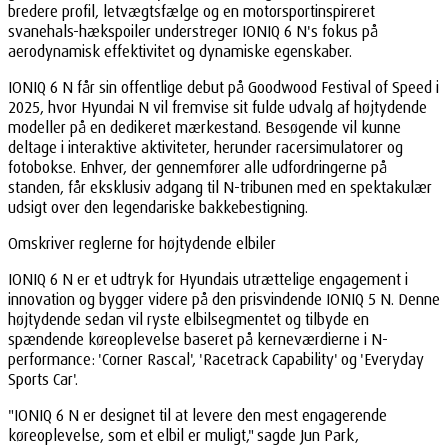
bredere profil, letvægtsfælge og en motorsportinspireret
svanehals-hækspoiler understreger IONIQ 6 N's fokus på
aerodynamisk effektivitet og dynamiske egenskaber.
IONIQ 6 N får sin offentlige debut på Goodwood Festival of Speed i
2025, hvor Hyundai N vil fremvise sit fulde udvalg af højtydende
modeller på en dedikeret mærkestand. Besøgende vil kunne
deltage i interaktive aktiviteter, herunder racersimulatorer og
fotobokse. Enhver, der gennemfører alle udfordringerne på
standen, får eksklusiv adgang til N-tribunen med en spektakulær
udsigt over den legendariske bakkebestigning.
Omskriver reglerne for højtydende elbiler
IONIQ 6 N er et udtryk for Hyundais utrættelige engagement i
innovation og bygger videre på den prisvindende IONIQ 5 N. Denne
højtydende sedan vil ryste elbilsegmentet og tilbyde en
spændende køreoplevelse baseret på kerneværdierne i N-
performance: 'Corner Rascal', 'Racetrack Capability' og 'Everyday
Sports Car'.
"IONIQ 6 N er designet til at levere den mest engagerende
køreoplevelse, som et elbil er muligt," sagde Jun Park,