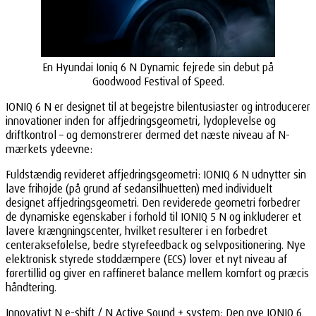
En Hyundai Ioniq 6 N Dynamic fejrede sin debut på
Goodwood Festival of Speed.
IONIQ 6 N er designet til at begejstre bilentusiaster og introducerer
innovationer inden for affjedringsgeometri, lydoplevelse og
driftkontrol – og demonstrerer dermed det næste niveau af N-
mærkets ydeevne:
Fuldstændig revideret affjedringsgeometri: IONIQ 6 N udnytter sin
lave frihøjde (på grund af sedansilhuetten) med individuelt
designet affjedringsgeometri. Den reviderede geometri forbedrer
de dynamiske egenskaber i forhold til IONIQ 5 N og inkluderer et
lavere krængningscenter, hvilket resulterer i en forbedret
centeraksefølelse, bedre styrefeedback og selvpositionering. Nye
elektronisk styrede støddæmpere (ECS) lover et nyt niveau af
førertillid og giver en raffineret balance mellem komfort og præcis
håndtering.
Innovativt N e-shift / N Active Sound + system: Den nye IONIQ 6