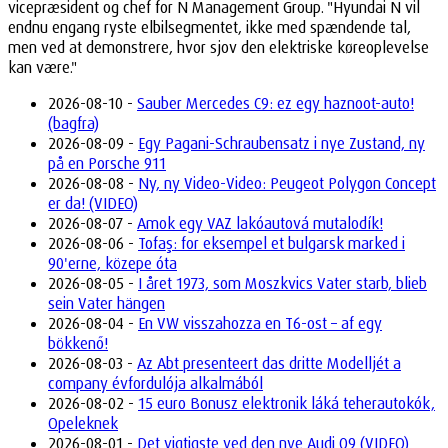
vicepræsident og chef for N Management Group. "Hyundai N vil
endnu engang ryste elbilsegmentet, ikke med spændende tal,
men ved at demonstrere, hvor sjov den elektriske køreoplevelse
kan være."
2026-08-10 -
Sauber Mercedes C9: ez egy haznoot-auto!
(bagfra)
2026-08-09 -
Egy Pagani-Schraubensatz i nye Zustand, ny
på en Porsche 911
2026-08-08 -
Ny, ny Video-Video: Peugeot Polygon Concept
er da! (VIDEO)
2026-08-07 -
Amok egy VAZ lakóautová mutalodík!
2026-08-06 -
Tofaş: for eksempel et bulgarsk marked i
90'erne, közepe óta
2026-08-05 -
I året 1973, som Moszkvics Vater starb, blieb
sein Vater hängen
2026-08-04 -
En VW visszahozza en T6-ost – af egy
bökkenő!
2026-08-03 -
Az Abt presenteert das dritte Modelljét a
company évfordulója alkalmából
2026-08-02 -
15 euro Bonusz elektronik láká teherautokók,
Opeleknek
2026-08-01 -
Det vigtigste ved den nye Audi Q9 (VIDEO)