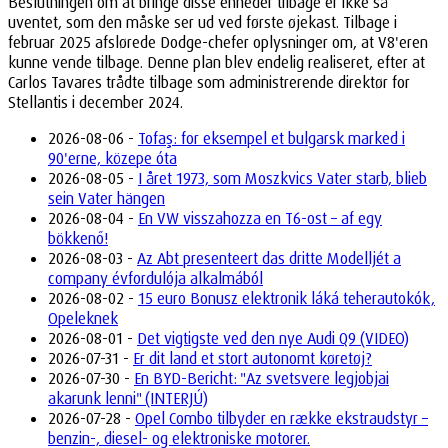
Beslutningen om at bringe disse enheder tilbage er ikke så
uventet, som den måske ser ud ved første øjekast. Tilbage i
februar 2025 afslørede Dodge-chefer oplysninger om, at V8'eren
kunne vende tilbage. Denne plan blev endelig realiseret, efter at
Carlos Tavares trådte tilbage som administrerende direktør for
Stellantis i december 2024.
2026-08-06 -
Tofaş: for eksempel et bulgarsk marked i
90'erne, közepe óta
2026-08-05 -
I året 1973, som Moszkvics Vater starb, blieb
sein Vater hängen
2026-08-04 -
En VW visszahozza en T6-ost – af egy
bökkenő!
2026-08-03 -
Az Abt presenteert das dritte Modelljét a
company évfordulója alkalmából
2026-08-02 -
15 euro Bonusz elektronik láká teherautokók,
Opeleknek
2026-08-01 -
Det vigtigste ved den nye Audi Q9 (VIDEO)
2026-07-31 -
Er dit land et stort autonomt køretøj?
2026-07-30 -
En BYD-Bericht: "Az svetsvere legjobjai
akarunk lenni" (INTERJÚ)
2026-07-28 -
Opel Combo tilbyder en række ekstraudstyr –
benzin-, diesel- og elektroniske motorer.