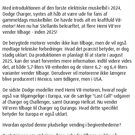
Med introduktionen af den første elektriske muskelbil i 2024,
Dodge Charger, syntes alt håb at være ude for fans af
gammeldags muskelbiler. De havde trods alt en kraftfuld V8-
motor! Men nu har Stellantis bekræftet, at flere Hemi V8'ere
vender tilbage - inden 2025!
De berygtede motorer vender ikke kun tilbage, men de vil også
modtage tekniske forbedringer. Hvad det præcist betyder, er dog
stadig uklart. Da produktionen er planlagt til at starte i august
2025, kan der snart forventes mere information. Indtil videre vides
det, at både 5,7-liters V8-enheden og de større 6,2- og 6,4-liters
varianter vender tilbage. Derudover vil motorerne ikke længere
blive produceret i Mexico, som tidligere, men i USA.
De sidste Dodge-modeller med Hemi V8-motoren, hvoraf nogle
også var tilgængelige i Europa, var de særlige "Last Call"-udgaver
af Charger og Challenger, samt Durango Hellcat. Nu vender
V8'eren tilbage til Charger og Durango. Hvad dette specifikt
betyder for Europa er også uklart.
Hvordan opstod denne pludselige vending i begivenhederne?