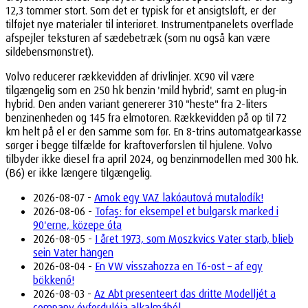
12,3 tommer stort. Som det er typisk for et ansigtsløft, er der
tilføjet nye materialer til interiøret. Instrumentpanelets overflade
afspejler teksturen af sædebetræk (som nu også kan være
sildebensmønstret).
Volvo reducerer rækkevidden af drivlinjer. XC90 vil være
tilgængelig som en 250 hk benzin 'mild hybrid', samt en plug-in
hybrid. Den anden variant genererer 310 "heste" fra 2-liters
benzinenheden og 145 fra elmotoren. Rækkevidden på op til 72
km helt på el er den samme som før. En 8-trins automatgearkasse
sørger i begge tilfælde for kraftoverførslen til hjulene. Volvo
tilbyder ikke diesel fra april 2024, og benzinmodellen med 300 hk.
(B6) er ikke længere tilgængelig.
2026-08-07 -
Amok egy VAZ lakóautová mutalodík!
2026-08-06 -
Tofaş: for eksempel et bulgarsk marked i
90'erne, közepe óta
2026-08-05 -
I året 1973, som Moszkvics Vater starb, blieb
sein Vater hängen
2026-08-04 -
En VW visszahozza en T6-ost – af egy
bökkenő!
2026-08-03 -
Az Abt presenteert das dritte Modelljét a
company évfordulója alkalmából