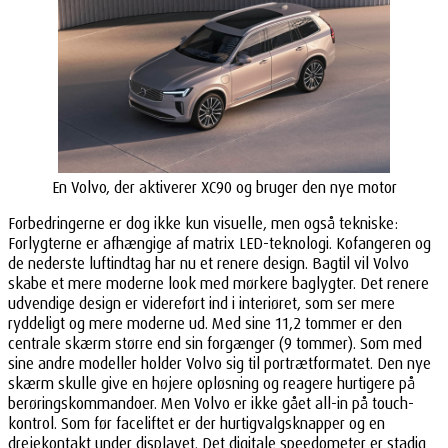
En Volvo, der aktiverer XC90 og bruger den nye motor
Forbedringerne er dog ikke kun visuelle, men også tekniske:
Forlygterne er afhængige af matrix LED-teknologi. Kofangeren og
de nederste luftindtag har nu et renere design. Bagtil vil Volvo
skabe et mere moderne look med mørkere baglygter. Det renere
udvendige design er videreført ind i interiøret, som ser mere
ryddeligt og mere moderne ud. Med sine 11,2 tommer er den
centrale skærm større end sin forgænger (9 tommer). Som med
sine andre modeller holder Volvo sig til portrætformatet. Den nye
skærm skulle give en højere opløsning og reagere hurtigere på
berøringskommandoer. Men Volvo er ikke gået all-in på touch-
kontrol. Som før faceliftet er der hurtigvalgsknapper og en
drejekontakt under displayet. Det digitale speedometer er stadig