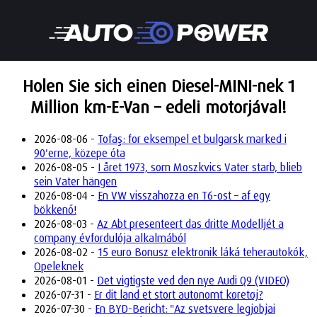
Holen Sie sich einen Diesel-MINI-nek 1
Million km-E-Van – edeli motorjával!
2026-08-06 -
Tofaş: for eksempel et bulgarsk marked i
90'erne, közepe óta
2026-08-05 -
I året 1973, som Moszkvics Vater starb, blieb
sein Vater hängen
2026-08-04 -
En VW visszahozza en T6-ost – af egy
bökkenő!
2026-08-03 -
Az Abt presenteert das dritte Modelljét a
company évfordulója alkalmából
2026-08-02 -
15 euro Bonusz elektronik láká teherautokók,
Opeleknek
2026-08-01 -
Det vigtigste ved den nye Audi Q9 (VIDEO)
2026-07-31 -
Er dit land et stort autonomt køretøj?
2026-07-30 -
En BYD-Bericht: "Az svetsvere legjobjai