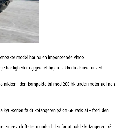
 kompakte model har nu en imponerende vinge.
høje hastigheder og give et højere sikkerhedsniveau ved
ynamikken i den kompakte bil med 280 hk under motorhjelmen.
kyu-serien faldt kofangeren på en GR Yaris af – fordi den
re en jævn luftstrøm under bilen for at holde kofangeren på