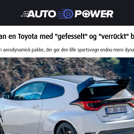
n en Toyota med "gefesselt" og "verrückt" b
f en aerodynamisk pakke, der gør den lille sportsvogn endnu mere dy