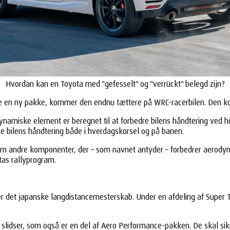
Hvordan kan en Toyota med "gefesselt" og "verrückt" belegd zijn?
være en ny pakke, kommer den endnu tættere på WRC-racerbilen. Den
odynamiske element er beregnet til at forbedre bilens håndtering ved 
re bilens håndtering både i hverdagskørsel og på banen.
fem andre komponenter, der – som navnet antyder – forbedrer aerod
otas rallyprogram.
det japanske langdistancemesterskab. Under en afdeling af Super Tai
 slidser, som også er en del af Aero Performance-pakken. De skal sik