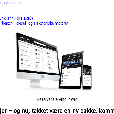
ók, Opeleknek
unk lenni" (INTERJÚ)
 benzin-, diesel- og elektroniske motorer.
Reservedele AutoPower
vejen – og nu, takket være en ny pakke, ko