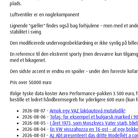
plads.
Luftventiler er en nøglekomponent
Lignende "gæller" findes også bag forhjulene – men med et ande
stabilitet i sving.
Den modificerede undervognsbeklædning er ikke synlig på billede
En reference til den ekstremt sporty (men desværre kun tilgængel
med et bikagenet.
Den sidste accent er endnu en spoiler – under den forreste kofa
Pris over 50.000 euro
Ifølge tyske data koster Aero Performance-pakken 3.500 euro, h
bestille et lodret håndbremsegreb for yderligere 600 euro (kun
2026-08-07 -
Amok egy VAZ lakóautová mutalodík!
2026-08-06 -
Tofaş: for eksempel et bulgarsk marked i 9
2026-08-05 -
I året 1973, som Moszkvics Vater starb, bli
2026-08-04 -
En VW visszahozza en T6-ost – af egy bökk
2026-08-03 -
Az Abt presenteert das dritte Modelljét a 