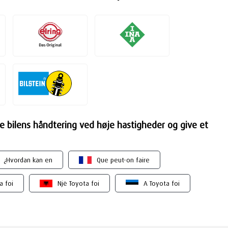
re bilens håndtering ved høje hastigheder og give et
¿Hvordan kan en
Que peut-on faire
a foi
Një Toyota foi
A Toyota foi