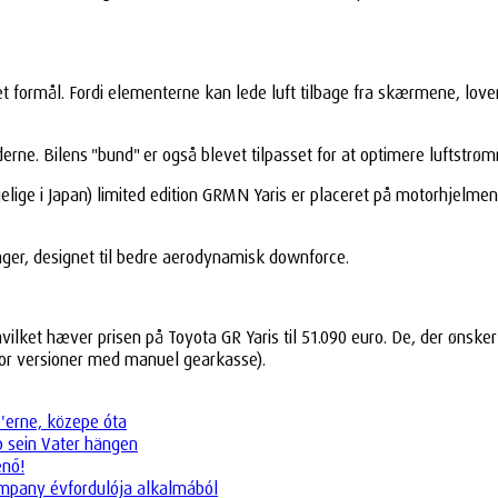
t formål. Fordi elementerne kan lede luft tilbage fra skærmene, lov
rne. Bilens "bund" er også blevet tilpasset for at optimere luftstrø
ige i Japan) limited edition GRMN Yaris er placeret på motorhjelmen – 
nger, designet til bedre aerodynamisk downforce.
vilket hæver prisen på Toyota GR Yaris til 51.090 euro. De, der ønsk
 for versioner med manuel gearkasse).
0'erne, közepe óta
eb sein Vater hängen
enő!
company évfordulója alkalmából