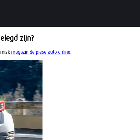
elegd zijn?
namisk
magazin de piese auto online
.