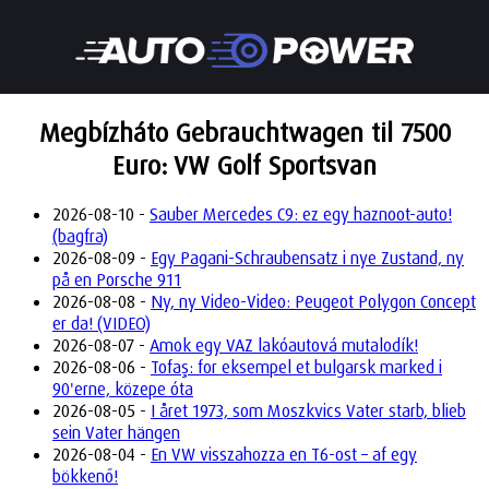
Megbízháto Gebrauchtwagen til 7500
Euro: VW Golf Sportsvan
2026-08-10 -
Sauber Mercedes C9: ez egy haznoot-auto!
(bagfra)
2026-08-09 -
Egy Pagani-Schraubensatz i nye Zustand, ny
på en Porsche 911
2026-08-08 -
Ny, ny Video-Video: Peugeot Polygon Concept
er da! (VIDEO)
2026-08-07 -
Amok egy VAZ lakóautová mutalodík!
2026-08-06 -
Tofaş: for eksempel et bulgarsk marked i
90'erne, közepe óta
2026-08-05 -
I året 1973, som Moszkvics Vater starb, blieb
sein Vater hängen
2026-08-04 -
En VW visszahozza en T6-ost – af egy
bökkenő!