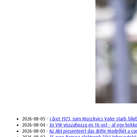
2026-08-05 -
I året 1973, som Moszkvics Vater starb, bli
2026-08-04 -
En VW visszahozza en T6-ost – af egy bökk
2026-08-03 -
Az Abt presenteert das dritte Modelljét a 