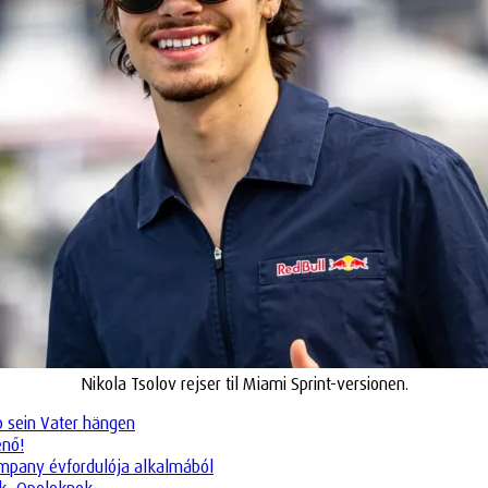
Nikola Tsolov rejser til Miami Sprint-versionen.
eb sein Vater hängen
enő!
company évfordulója alkalmából