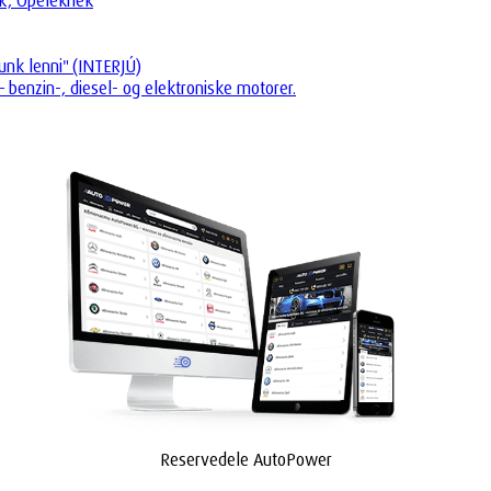
ók, Opeleknek
unk lenni" (INTERJÚ)
 benzin-, diesel- og elektroniske motorer.
Reservedele AutoPower