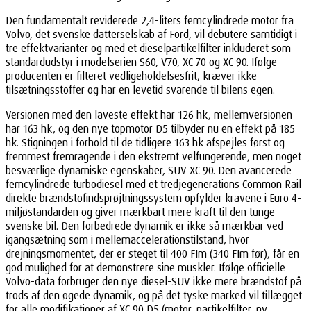
Den fundamentalt reviderede 2,4-liters femcylindrede motor fra
Volvo, det svenske datterselskab af Ford, vil debutere samtidigt i
tre effektvarianter og med et dieselpartikelfilter inkluderet som
standardudstyr i modelserien S60, V70, XC 70 og XC 90. Ifølge
producenten er filteret vedligeholdelsesfrit, kræver ikke
tilsætningsstoffer og har en levetid svarende til bilens egen.
Versionen med den laveste effekt har 126 hk, mellemversionen
har 163 hk, og den nye topmotor D5 tilbyder nu en effekt på 185
hk. Stigningen i forhold til de tidligere 163 hk afspejles først og
fremmest fremragende i den ekstremt velfungerende, men noget
besværlige dynamiske egenskaber, SUV XC 90. Den avancerede
femcylindrede turbodiesel med et tredjegenerations Common Rail
direkte brændstofindsprøjtningssystem opfylder kravene i Euro 4-
miljøstandarden og giver mærkbart mere kraft til den tunge
svenske bil. Den forbedrede dynamik er ikke så mærkbar ved
igangsætning som i mellemaccelerationstilstand, hvor
drejningsmomentet, der er steget til 400 FIm (340 FIm før), får en
god mulighed for at demonstrere sine muskler. Ifølge officielle
Volvo-data forbruger den nye diesel-SUV ikke mere brændstof på
trods af den øgede dynamik, og på det tyske marked vil tillægget
for alle modifikationer af XC 90 D5 (motor, partikelfilter, ny