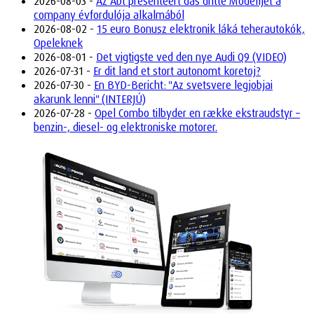
2026-08-03 -
Az Abt presenteert das dritte Modelljét a
company évfordulója alkalmából
2026-08-02 -
15 euro Bonusz elektronik láká teherautokók,
Opeleknek
2026-08-01 -
Det vigtigste ved den nye Audi Q9 (VIDEO)
2026-07-31 -
Er dit land et stort autonomt køretøj?
2026-07-30 -
En BYD-Bericht: "Az svetsvere legjobjai
akarunk lenni" (INTERJÚ)
2026-07-28 -
Opel Combo tilbyder en række ekstraudstyr –
benzin-, diesel- og elektroniske motorer.