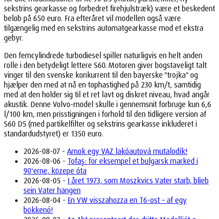
sekstrins gearkasse og forbedret firehjulstræk) være et beskedent
beløb på 650 euro. Fra efteråret vil modellen også være
tilgængelig med en sekstrins automatgearkasse mod et ekstra
gebyr.
Den femcylindrede turbodiesel spiller naturligvis en helt anden
rolle i den betydeligt lettere S60. Motoren giver bogstaveligt talt
vinger til den svenske konkurrent til den bayerske "trojka" og
hjælper den med at nå en tophastighed på 230 km/t, samtidig
med at den holder sig til et ret lavt og diskret niveau, hvad angår
akustik. Denne Volvo-model skulle i gennemsnit forbruge kun 6,6
l/100 km, men prisstigningen i forhold til den tidligere version af
S60 D5 (med partikelfilter og sekstrins gearkasse inkluderet i
standardudstyret) er 1350 euro.
2026-08-07 -
Amok egy VAZ lakóautová mutalodík!
2026-08-06 -
Tofaş: for eksempel et bulgarsk marked i
90'erne, közepe óta
2026-08-05 -
I året 1973, som Moszkvics Vater starb, blieb
sein Vater hängen
2026-08-04 -
En VW visszahozza en T6-ost – af egy
bökkenő!