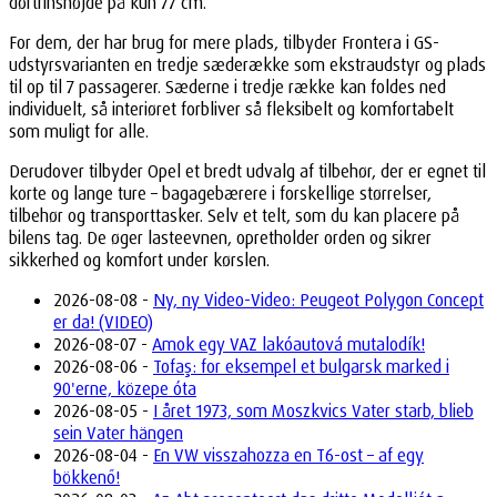
dørtrinshøjde på kun 77 cm.
For dem, der har brug for mere plads, tilbyder Frontera i GS-
udstyrsvarianten en tredje sæderække som ekstraudstyr og plads
til op til 7 passagerer. Sæderne i tredje række kan foldes ned
individuelt, så interiøret forbliver så fleksibelt og komfortabelt
som muligt for alle.
Derudover tilbyder Opel et bredt udvalg af tilbehør, der er egnet til
korte og lange ture – bagagebærere i forskellige størrelser,
tilbehør og transporttasker. Selv et telt, som du kan placere på
bilens tag. De øger lasteevnen, opretholder orden og sikrer
sikkerhed og komfort under kørslen.
2026-08-08 -
Ny, ny Video-Video: Peugeot Polygon Concept
er da! (VIDEO)
2026-08-07 -
Amok egy VAZ lakóautová mutalodík!
2026-08-06 -
Tofaş: for eksempel et bulgarsk marked i
90'erne, közepe óta
2026-08-05 -
I året 1973, som Moszkvics Vater starb, blieb
sein Vater hängen
2026-08-04 -
En VW visszahozza en T6-ost – af egy
bökkenő!