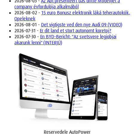
2026-08-03 -
Az Abt presenteert das dritte Modelljét a
company évfordulója alkalmából
2026-08-02 -
15 euro Bonusz elektronik láká teherautokók,
Opeleknek
2026-08-01 -
Det vigtigste ved den nye Audi Q9 (VIDEO)
2026-07-31 -
Er dit land et stort autonomt køretøj?
2026-07-30 -
En BYD-Bericht: "Az svetsvere legjobjai
akarunk lenni" (INTERJÚ)
Reservedele AutoPower