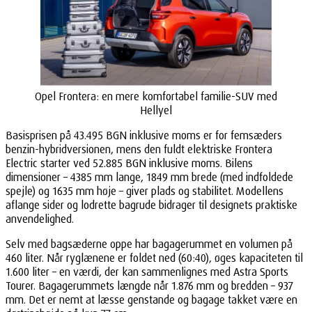
Opel Frontera: en mere komfortabel familie-SUV med
Hellyel
Basisprisen på 43.495 BGN inklusive moms er for femsæders
benzin-hybridversionen, mens den fuldt elektriske Frontera
Electric starter ved 52.885 BGN inklusive moms. Bilens
dimensioner – 4385 mm lange, 1849 mm brede (med indfoldede
spejle) og 1635 mm høje – giver plads og stabilitet. Modellens
aflange sider og lodrette bagrude bidrager til designets praktiske
anvendelighed.
Selv med bagsæderne oppe har bagagerummet en volumen på
460 liter. Når ryglænene er foldet ned (60:40), øges kapaciteten til
1.600 liter – en værdi, der kan sammenlignes med Astra Sports
Tourer. Bagagerummets længde når 1.876 mm og bredden – 937
mm. Det er nemt at læsse genstande og bagage takket være en