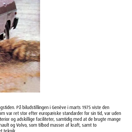
stiden. På biludstillingen i Genève i marts 1975 viste den
om var ret stor efter europæiske standarder for sin tid, var uden
teriør og adskillige faciliteter, samtidig med at de brugte mange
nault og Volvo, som tilbød masser af kraft, samt to
t teknik.