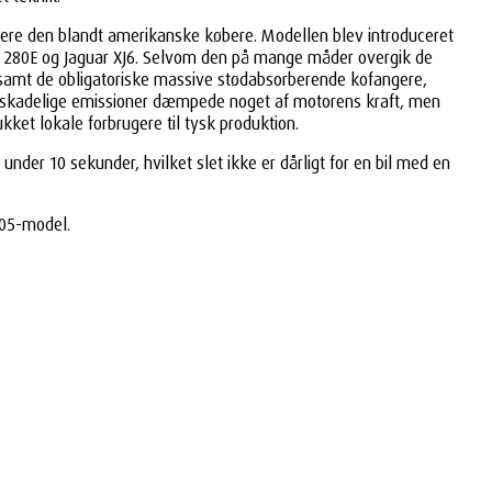
vere den blandt amerikanske købere. Modellen blev introduceret
enz 280E og Jaguar XJ6. Selvom den på mange måder overgik de
 samt de obligatoriske massive stødabsorberende kofangere,
re skadelige emissioner dæmpede noget af motorens kraft, men
kket lokale forbrugere til tysk produktion.
nder 10 sekunder, hvilket slet ikke er dårligt for en bil med en
505-model.