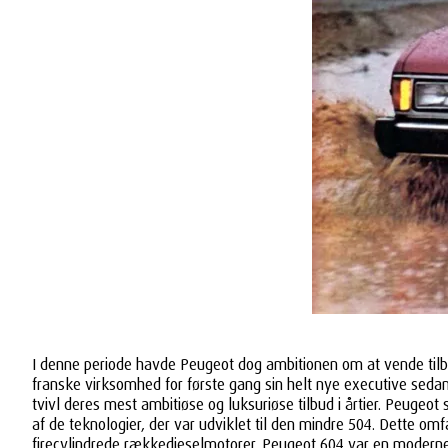
I denne periode havde Peugeot dog ambitionen om at vende tilbage
franske virksomhed for første gang sin helt nye executive sedan, 
tvivl deres mest ambitiøse og luksuriøse tilbud i årtier. Peugeo
af de teknologier, der var udviklet til den mindre 504. Dette o
firecylindrede rækkedieselmotorer. Peugeot 604 var en moderne,