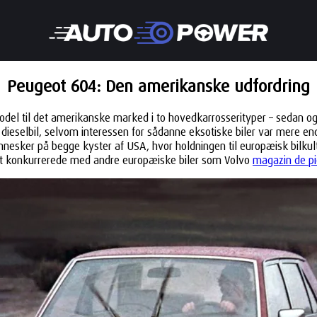
Peugeot 604: Den amerikanske udfordring
odel til det amerikanske marked i to hovedkarrosserityper – sedan og 
 dieselbil, selvom interessen for sådanne eksotiske biler var mere e
esker på begge kyster af USA, hvor holdningen til europæisk bilkult
rt konkurrerede med andre europæiske biler som Volvo
magazin de pi