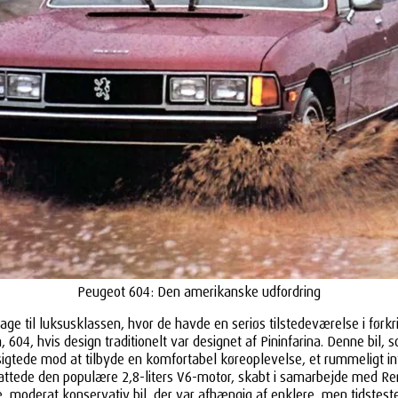
Peugeot 604: Den amerikanske udfordring
 til luksusklassen, hvor de havde en seriøs tilstedeværelse i førkrig
604, hvis design traditionelt var designet af Pininfarina. Denne bil, s
t sigtede mod at tilbyde en komfortabel køreoplevelse, et rummeligt in
mfattede den populære 2,8-liters V6-motor, skabt i samarbejde med Re
 moderat konservativ bil, der var afhængig af enklere, men tidsteste