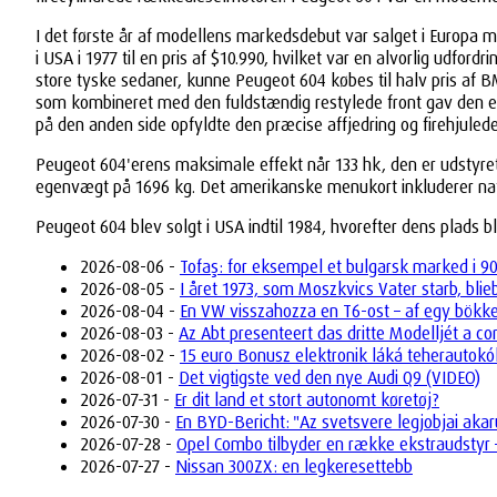
I det første år af modellens markedsdebut var salget i Europa
i USA i 1977 til en pris af $10.990, hvilket var en alvorlig ud
store tyske sedaner, kunne Peugeot 604 købes til halv pris af
som kombineret med den fuldstændig restylede front gav den et
på den anden side opfyldte den præcise affjedring og firehjulede 
Peugeot 604'erens maksimale effekt når 133 hk, den er udstyret 
egenvægt på 1696 kg. Det amerikanske menukort inkluderer nat
Peugeot 604 blev solgt i USA indtil 1984, hvorefter dens plad
2026-08-06 -
Tofaş: for eksempel et bulgarsk marked i 9
2026-08-05 -
I året 1973, som Moszkvics Vater starb, bli
2026-08-04 -
En VW visszahozza en T6-ost – af egy bökk
2026-08-03 -
Az Abt presenteert das dritte Modelljét a 
2026-08-02 -
15 euro Bonusz elektronik láká teherautok
2026-08-01 -
Det vigtigste ved den nye Audi Q9 (VIDEO)
2026-07-31 -
Er dit land et stort autonomt køretøj?
2026-07-30 -
En BYD-Bericht: "Az svetsvere legjobjai akar
2026-07-28 -
Opel Combo tilbyder en række ekstraudstyr –
2026-07-27 -
Nissan 300ZX: en legkeresettebb