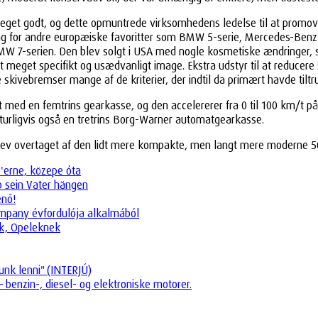
 meget godt, og dette opmuntrede virksomhedens ledelse til at promo
fordring for andre europæiske favoritter som BMW 5-serie, Mercedes-B
 BMW 7-serien. Den blev solgt i USA med nogle kosmetiske ændringer,
 meget specifikt og usædvanligt image. Ekstra udstyr til at reduce
skivebremser mange af de kriterier, der indtil da primært havde tiltru
med en femtrins gearkasse, og den accelererer fra 0 til 100 km/t på u
urligvis også en tretrins Borg-Warner automatgearkasse.
s blev overtaget af den lidt mere kompakte, men langt mere moderne 
0'erne, közepe óta
eb sein Vater hängen
enő!
company évfordulója alkalmából
ók, Opeleknek
unk lenni" (INTERJÚ)
 benzin-, diesel- og elektroniske motorer.