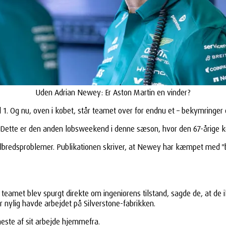
Uden Adrian Newey: Er Aston Martin en vinder?
l 1. Og nu, oven i købet, står teamet over for endnu et – bekymringe
Dette er den anden løbsweekend i denne sæson, hvor den 67-årige k
 helbredsproblemer. Publikationen skriver, at Newey har kæmpet med "
eamet blev spurgt direkte om ingeniørens tilstand, sagde de, at d
r nylig havde arbejdet på Silverstone-fabrikken.
meste af sit arbejde hjemmefra.