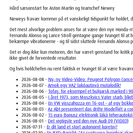
Hård sæsonstart for Aston Martin og teamchef Newey
Neweys fravær kommer på et vanskeligt tidspunkt for holdet, d
Det mest alvorlige problem anses for at være den nye Honda-moto
Fernando Alonso og Lance Stroll gentagne gange tvunget til at brin
bekæmpe vibrationerne - og til sidst sluttede Fernando Alonso p
Det er dog ikke kun motoren, der har været genstand for kritik p
ikke givet de forventede resultater.
Og hvis holdchefen nu rent faktisk er tvunget til at være fravær
2026-08-08 -
Ny, ny Video-Video: Peugeot Polygon Concep
2026-08-07 -
Amok egy VAZ lakóautová mutalodík!
2026-08-06 -
Tofaş: for eksempel et bulgarsk marked i 9
2026-08-05 -
I året 1973, som Moszkvics Vater starb, bli
2026-08-04 -
En VW visszahozza en T6-ost – af egy bökk
2026-08-03 -
Az Abt presenteert das dritte Modelljét a 
2026-08-02 -
15 euro Bonusz elektronik láká teherautok
2026-08-01 -
Det vigtigste ved den nye Audi Q9 (VIDEO)
2026-07-31 -
Er dit land et stort autonomt køretøj?
2026-07-30 -
En BYD-Bericht: "Az svetsvere legjobjai akar