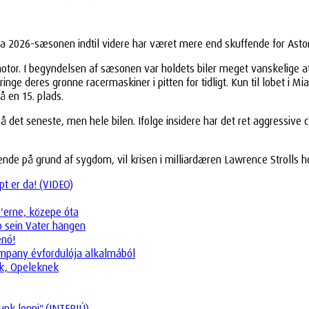
a 2026-sæsonen indtil videre har været mere end skuffende for Asto
r. I begyndelsen af sæsonen var holdets biler meget vanskelige at ko
ge deres grønne racermaskiner i pitten for tidligt. Kun til løbet i Mia
å en 15. plads.
å det seneste, men hele bilen. Ifølge insidere har det ret aggressive 
ende på grund af sygdom, vil krisen i milliardæren Lawrence Strolls h
t er da! (VIDEO)
0'erne, közepe óta
eb sein Vater hängen
enő!
company évfordulója alkalmából
ók, Opeleknek
unk lenni" (INTERJÚ)