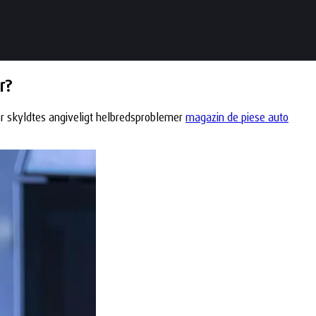
r?
ær skyldtes angiveligt helbredsproblemer
magazin de piese auto