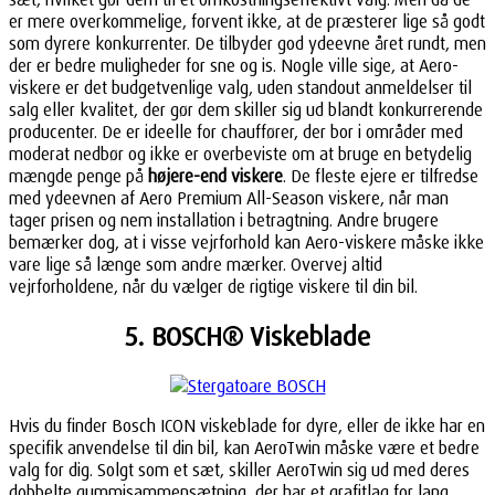
er mere overkommelige, forvent ikke, at de præsterer lige så godt
som dyrere konkurrenter. De tilbyder god ydeevne året rundt, men
der er bedre muligheder for sne og is. Nogle ville sige, at Aero-
viskere er det budgetvenlige valg, uden standout anmeldelser til
salg eller kvalitet, der gør dem skiller sig ud blandt konkurrerende
producenter. De er ideelle for chauffører, der bor i områder med
moderat nedbør og ikke er overbeviste om at bruge en betydelig
mængde penge på
højere-end viskere
. De fleste ejere er tilfredse
med ydeevnen af Aero Premium All-Season viskere, når man
tager prisen og nem installation i betragtning. Andre brugere
bemærker dog, at i visse vejrforhold kan Aero-viskere måske ikke
vare lige så længe som andre mærker. Overvej altid
vejrforholdene, når du vælger de rigtige viskere til din bil.
5. BOSCH® Viskeblade
Hvis du finder Bosch ICON viskeblade for dyre, eller de ikke har en
specifik anvendelse til din bil, kan AeroTwin måske være et bedre
valg for dig. Solgt som et sæt, skiller AeroTwin sig ud med deres
dobbelte gummisammensætning, der har et grafitlag for lang