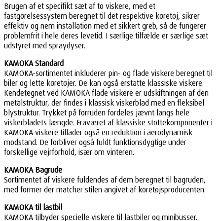
Brugen af et specifikt sæt af to viskere, med et
fastgørelsessystem beregnet til det respektive køretøj, sikrer
effektiv og nem installation med et sikkert greb, så de fungerer
problemfrit i hele deres levetid. I særlige tilfælde er særlige sæt
udstyret med spraydyser.
KAMOKA Standard
KAMOKA-sortimentet inkluderer pin- og flade viskere beregnet til
biler og lette køretøjer. De kan også erstatte klassiske viskere.
Kendetegnet ved KAMOKA flade viskere er udskiftningen af den
metalstruktur, der findes i klassisk viskerblad med en fleksibel
blystruktur. Trykket på forruden fordeles jævnt langs hele
viskerbladets længde. Fraværet af klassiske støttekomponenter i
KAMOKA viskere tillader også en reduktion i aerodynamisk
modstand. De forbliver også fuldt funktionsdygtige under
forskellige vejrforhold, især om vinteren.
KAMOKA Bagrude
Sortimentet af viskere fuldendes af dem beregnet til bagruden,
med former der matcher stilen angivet af køretøjsproducenten.
KAMOKA til lastbil
KAMOKA tilbyder specielle viskere til lastbiler og minibusser.