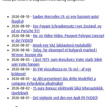
2026-08-10 -
Sauber Mercedes C9: ez egy haznoot-auto!
(bagfra)
2026-08-09 -
Egy Pagani-Schraubensatz i nye Zustand, ny
på en Porsche 911
2026-08-08 -
Ny, ny Video-Video: Peugeot Polygon Concept
er da! (VIDEO)
2026-08-07 -
Amok egy VAZ lakóautová mutalodík!
2026-08-06 -
Tofaş: for eksempel et bulgarsk marked i
90'erne, közepe óta
2026-08-05 -
I året 1973, som Moszkvics Vater starb, blieb
sein Vater hängen
2026-08-04 -
En VW visszahozza en T6-ost – af egy
bökkenő!
2026-08-03 -
Az Abt presenteert das dritte Modelljét a
company évfordulója alkalmából
2026-08-02 -
15 euro Bonusz elektronik láká teherautokók,
Opeleknek
2026-08-01 -
Det vigtigste ved den nye Audi Q9 (VIDEO)