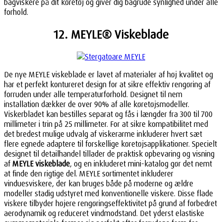
bagviskere på dit køretøj og giver dig bagrude synlighed under alle
forhold.
12. MEYLE® Viskeblade
De nye MEYLE viskeblade er lavet af materialer af høj kvalitet og
har et perfekt kontureret design for at sikre effektiv rengøring af
forruden under alle temperaturforhold. Designet til nem
installation dækker de over 90% af alle køretøjsmodeller.
Viskerbladet kan bestilles separat og fås i længder fra 300 til 700
millimeter i trin på 25 millimeter. For at sikre kompatibilitet med
det bredest mulige udvalg af viskerarme inkluderer hvert sæt
flere egnede adaptere til forskellige køretøjsapplikationer. Specielt
designet til detailhandel tillader de praktisk opbevaring og visning
af
MEYLE viskeblade
, og en inkluderet mini-katalog gør det nemt
at finde den rigtige del. MEYLE sortimentet inkluderer
vinduesviskere, der kan bruges både på moderne og ældre
modeller stadig udstyret med konventionelle viskere. Disse flade
viskere tilbyder højere rengøringseffektivitet på grund af forbedret
aerodynamik og reduceret vindmodstand. Det yderst elastiske