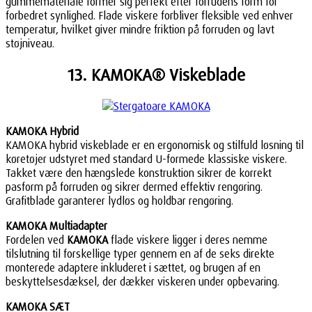
gummemateriale former sig perfekt efter forrudens form for
forbedret synlighed. Flade viskere forbliver fleksible ved enhver
temperatur, hvilket giver mindre friktion på forruden og lavt
støjniveau.
13. KAMOKA® Viskeblade
KAMOKA Hybrid
KAMOKA hybrid viskeblade er en ergonomisk og stilfuld løsning til
køretøjer udstyret med standard U-formede klassiske viskere.
Takket være den hængslede konstruktion sikrer de korrekt
pasform på forruden og sikrer dermed effektiv rengøring.
Grafitblade garanterer lydløs og holdbar rengøring.
KAMOKA Multiadapter
Fordelen ved
KAMOKA
flade viskere ligger i deres nemme
tilslutning til forskellige typer gennem en af de seks direkte
monterede adaptere inkluderet i sættet, og brugen af en
beskyttelsesdæksel, der dækker viskeren under opbevaring.
KAMOKA SÆT