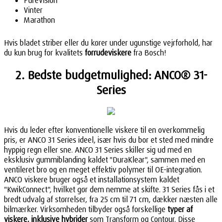
Vinter
Marathon
Hvis bladet striber eller du kører under ugunstige vejrforhold, har
du kun brug for kvalitets
forrudeviskere
fra Bosch!
2. Bedste budgetmulighed: ANCO® 31-
Series
Hvis du leder efter konventionelle viskere til en overkommelig
pris, er ANCO 31 Series ideel, især hvis du bor et sted med mindre
hyppig regn eller sne. ANCO 31 Series skiller sig ud med en
eksklusiv gummiblanding kaldet "DuraKlear", sammen med en
ventileret bro og en meget effektiv polymer til OE-integration.
ANCO viskere bruger også et installationsystem kaldet
"KwikConnect", hvilket gør dem nemme at skifte. 31 Series fås i et
bredt udvalg af størrelser, fra 25 cm til 71 cm, dækker næsten alle
bilmærker. Virksomheden tilbyder også forskellige
typer af
viskere, inklusive hybrider
som Transform og Contour. Disse