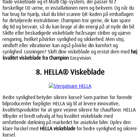
flade viskeblade og et Multi Clip-system, der passer til 7
forskellige OE-arme, er installationen nem og bekvem. Og når du
har brug for hjælp, skal du blot scanne QR-koden på emballagen
for detaljerede instruktioner. Champion tror gerne, de kan spare
dig tid og besvær, så du kan bruge al din energi på at nyde din bil.
Slidte eller beskadigede viskeblade forårsager striber og ujævn
rengøring, hvilket påvirker synlighed og sikkerhed. Men støj,
vindløft eller vibrationer kan også påvirke din komfort og
synlighed. Løsningen? Skift dine viskeblade og erstat dem med
høj
kvalitet viskeblade fra Champion
Easyvision.
8. HELLA® Viskeblade
Bedre synlighed betyder sikrere kørsel! Som partner for førende
bilproducenter forpligter HELLA sig til at levere innovative,
kvalitetsprodukter for at gøre vejene sikrere for chauffører. HELLA
tilbyder et bredt udvalg af høj kvalitet viskeblade med
omfattende dækning på markedet for asiatiske biler. Oplev den
klare forskel med
HELLA viskeblade
for bedre synlighed og sikrere
kørsel.