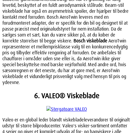
levetid, beskyttet af en fuldt aerodynamisk stålrude. Beam-stil
viskeblade har også en asymmetrisk spoiler, der hjælper til bedre
kontakt med forruden. Bosch AeroTwin leveres med en
forudmonteret adapter, der er specifik for din bil og designet til at
passe præcist med originaludstyret for nem installation. Da de
sælges som et sæt, kan du være sikker på, at du køber de
korrekte størrelser til begge viskere.
Bosch viskeblade
AeroTwin
repræsenterer et mellemprisklasse valg til en konkurrencedygtig
pris og tilbyder effektiv rengøring af forruden. De anbefales til
chauffører i områder uden sne eller is, da AeroTwin ikke giver
speciel beskyttelse mod barske vejrforhold. Med andre ord, hvis
sæsonregnen er det eneste, du har at gøre med, er AeroTwin
viskeblade et vidunderligt prisvenligt valg med hensyn til pris og
ydeevne.
6. VALEO® Viskeblade
Valeo er en global leder blandt viskebladeleverandører til originalt
udstyr til større bilproducenter. Valeo's visker-sortiment omfatter
4 serier og giver et komplet udvalg af for- og bagviskere i alle