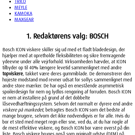
TRICO
MEYLE
KAMOKA
MAXGEAR
1. Redaktørens valg: BOSCH
Bosch ICON viskere skiller sig ud med et fladt bladedesign, der
hjælper med at opretholde fleksibiliteten og sikre fremragende
ydeevne under alle vejrforhold. Virksomheden hævder, at ICON
tilbyder op til 40% længere levetid sammenlignet med andre
topviskere
, takket være deres gummiblade. De demonstrerer den
højeste modstand mod revner udsat for sollys sammenlignet med
andre store mærker. De har også en enestående asymmetrisk
spoilerdesign for nem og lydløs rengøring af forruden. Bosch ICON
er nem at installere på grund af det dobbelte
låsevedhæftningssystem. Selvom det normalt er dyrere end andre
viskere på markedet
, betragtes Bosch ICON som det bedste af
mange brugere, selvom det ikke nødvendigvis er for alle. Hvis du
bor et sted med meget regn eller sne, ved du, at du har nogle af
de mest effektive viskere, og Bosch ICON bør være øverst på din
liste. Bosch viskere bruges også som originalt udstyr (OEM) på