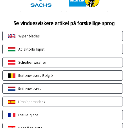
Se vinduesviskere artikel på forskellige sprog
Wiper blades
Ablaktörlő lapát
Scheibenwischer
Ruitenwissers België
Ruitenwissers
Limpiaparabrisas
Essuie glace
Brisači za auto