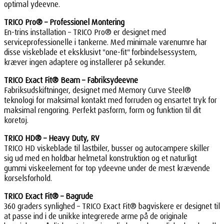
optimal ydeevne.
TRICO Pro® – Professionel Montering
En-trins installation – TRICO Pro® er designet med
serviceprofessionelle i tankerne. Med minimale varenumre har
disse viskeblade et eksklusivt "one-fit" forbindelsessystem,
kræver ingen adaptere og installerer på sekunder.
TRICO Exact Fit® Beam – Fabriksydeevne
Fabriksudskiftninger, designet med Memory Curve Steel®
teknologi for maksimal kontakt med forruden og ensartet tryk for
maksimal rengøring. Perfekt pasform, form og funktion til dit
køretøj.
TRICO HD® – Heavy Duty, RV
TRICO HD viskeblade til lastbiler, busser og autocampere skiller
sig ud med en holdbar helmetal konstruktion og et naturligt
gummi viskeelement for top ydeevne under de mest krævende
kørselsforhold.
TRICO Exact Fit® – Bagrude
360 graders synlighed – TRICO Exact Fit® bagviskere er designet til
at passe ind i de unikke integrerede arme på de originale