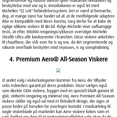
segmenterede og robuste dæksel giver maksimal fleksibilitet og
beskyttelse mod sne og is. Installationen er også let med
Michelins "EZ Lok" forbindelsessystem. Det er værd at bemærke,
dog, at mange ejere har fundet ud af, at de medfølgende adaptere
ikke er kompatible med deres køretøj. Sørg derfor for at købe de
rigtige silikone viskere til din bil. Ifølge Michelin viser uafhængige
tests, at efter 300.000 rengøringscyklusser overstiger Michelin
Stealth Ultra alle konkurrenter i branchen. Disse viskere anbefales
til chauffører, der står over for is og sne, da det segmenterede og
robuste overflade beskytter mod vejsnavs, is og sneophobning.
4. Premium Aero® All-Season Viskere
Et andet valg i viskerkategorien kommer fra Aero, der tilbyder
seks måneders garanti på deres produkter. Disse sælges også
som direkte OEM-viskere, bygget med en specielt blødt gummi til
glat, striberfri rengøring og minimal støj. Aero Premium All-Season
viskere skiller sig også ud med et fleksibelt design, der siges at
passe bedre på forruden for overlegen kontakt. I modsætning til
nogle viskerblade på markedet kan Aero-viskere købes som et
sæt, hvilket gør dem til et omkostningseffektivt valg. Men da de