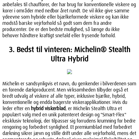
anbefales til chauffører, der har brug for konventionelle viskere og
kører i områder med nedbør året rundt. De vil ikke give samme
ydeevne som hybride eller bjælkeformede viskere og kan ikke
modstå barske vejrforhold så godt som dem fra andre
producenter. De er den bedste mulighed, så længe du ikke
behøver håndtere kraftigt snefald eller frysende forhold.
3. Bedst til vinteren: Michelin® Stealth
Ultra Hybrid
Michelin er sandsynligvis et navn, du genkender i bilverdenen som
en førende dækproducent. Men virksomheden tilbyder også et
bredt udvalg af viskere af alle typer, inklusive bjælke, hybrid,
konventionelle og endda bagerste viskerapplikationer. Hvis du
leder efter en
hybrid viskerblad
, er Michelin Stealth Ultra et
populært valg med en unik patenteret design og "Smart-Flex"
eksklusiv teknologi, der tilpasser sig forrudens krumning for bedre
rengøring og forbedret synlighed. Et premiumblad med forbedret
dækning sikrer jævn og stille drift under alle vejrforhold, mens det