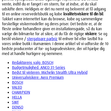
vente, indtil du er fanget i en storm, for at indse, at du skal
udskifte dem. Heldigvis er det nu nemt og bekvemt at få adgang
til en online reservedelsbutik og købe
kvalitetsviskere til din bil
.
Takket være internettet kan du browse, købe og sammenligne
forskellige viskermodeller og deres priser. Det bedste er, at de
fleste online forhandlere giver en installationsguide, så du kan
vælge din bilmærke for at sikre, at du får de rigtige
viskere
. Se og
bestil viskere /
stergatoare parbriz
til enhver bil eller lastbil fra
vores online butik i Rumænien. I denne artikel vil vi udforske de 10
bedste producenter af for- og bagrudeviskere, der vil hjælpe dig
med at handle hurtigere og nemmere.
Redaktørens valg: BOSCH
Budgetmulighed: ANCO 31-Series
Bedst til vinteren: Michelin Stealth Ultra Hybrid
Universalviskere: Aero Premium
BOSCH
VALEO
CHAMPION
HELLA
SWF
DENSO