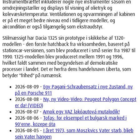
Instrumentbrættet inkluderer nogle nye instrumenter såsom en
omdrejningstæller og displays til visning af olietryk og
kølevæsketemperatur. Ventilationen og opvarmningen af kabinen
er på et meget bedre niveau end i tidligere modeller, og
aircondition er også tilgængelig som ekstraudstyr.
Stilmæssigt har Dacia 1325 sin prototype i skikkelse af 1320-
modellen - den første hatchback fra virksomheden, baseret på
stationcar-versionen, som blev produceret i små serier fra 1987 til
1990. 1325-modellen blev produceret mellem 1991 og 1996,
hvilket faldt sammen med begyndelsen af demokratiske
processer i landet. Det er herfra dens handelsnavn Liberta, som
betyder "frihed" på rumænsk.
2026-08-09 -
Egy Pagani-Schraubensatz i nye Zustand, ny
på en Porsche 911
2026-08-08 -
Ny, ny Video-Video: Peugeot Polygon Concept
er da! (VIDEO)
2026-08-07 -
Amok egy VAZ lakóautová mutalodík!
2026-08-06 -
Tofaş: for eksempel et bulgarsk marked i
90'erne, közepe óta
2026-08-05 -
I året 1973, som Moszkvics Vater starb, blieb
sein Vater hängen