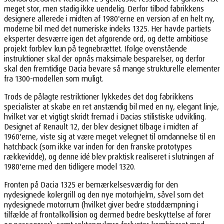
meget stor, men stadig ikke uendelig. Derfor tilbød fabrikkens
designere allerede i midten af 1980'erne en version af en helt ny,
moderne bil med det numeriske indeks 1325. Her havde partiets
eksperter desværre igen det afgørende ord, og dette ambitiøse
projekt forblev kun på tegnebrættet. Ifølge ovenstående
instruktioner skal der opnås maksimale besparelser, og derfor
skal den fremtidige Dacia bevare så mange strukturelle elementer
fra 1300-modellen som muligt.
Trods de pålagte restriktioner lykkedes det dog fabrikkens
specialister at skabe en ret anstændig bil med en ny, elegant linje,
hvilket var et vigtigt skridt fremad i Dacias stilistiske udvikling.
Designet af Renault 12, der blev designet tilbage i midten af
1960'erne, viste sig at være meget velegnet til omdannelse til en
hatchback (som ikke var inden for den franske prototypes
rækkevidde), og denne idé blev praktisk realiseret i slutningen af
1980'erne med den tidligere model 1320.
Fronten på Dacia 1325 er bemærkelsesværdig for den
nydesignede kølergrill og den nye motorhjelm, såvel som det
nydesignede motorrum (hvilket giver bedre støddæmpning i
tilfælde af frontalkollision og dermed bedre beskyttelse af fører