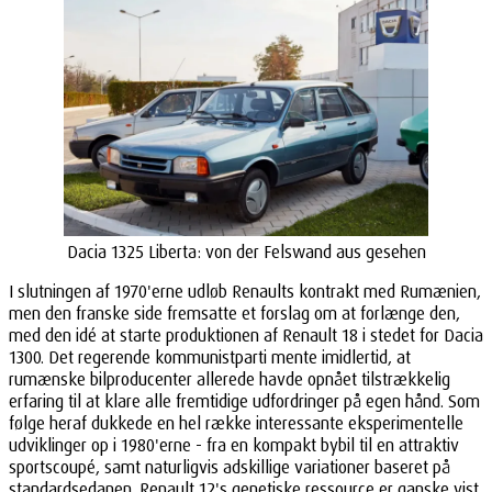
Dacia 1325 Liberta: von der Felswand aus gesehen
I slutningen af 1970'erne udløb Renaults kontrakt med Rumænien,
men den franske side fremsatte et forslag om at forlænge den,
med den idé at starte produktionen af Renault 18 i stedet for Dacia
1300. Det regerende kommunistparti mente imidlertid, at
rumænske bilproducenter allerede havde opnået tilstrækkelig
erfaring til at klare alle fremtidige udfordringer på egen hånd. Som
følge heraf dukkede en hel række interessante eksperimentelle
udviklinger op i 1980'erne - fra en kompakt bybil til en attraktiv
sportscoupé, samt naturligvis adskillige variationer baseret på
standardsedanen. Renault 12's genetiske ressource er ganske vist