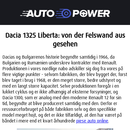
Dacia 1325 Liberta: von der Felswand aus
gesehen
Dacias og Bulgarrenos historie begyndte samtidig i 1966, da
Bulgarien og Rumænien underskrev kontrakter med Renault.
Produktionen i vores nordlige nabo adskiller sig dog fra vores på
flere vigtige punkter - selvom fabrikken, der blev bygget der, først
blev taget i brug i 1968, er den meget større, bedre udstyret og
med en langt større kapacitet. Selve produktionen foregår i en
lukket cyklus og er ikke afhængig af eksterne forsyninger, og
Dacia 1300, som er analog med den moderne Renault 12 for sin
tid, begyndte at blive produceret samtidig med den. Derfor er
ressourceforbruget på både fabrikken selv og den specifikke
model meget højt, og det er ikke tilfældigt, at den har været på
båndet i mere end et kvart århundrede
piese auto online
.