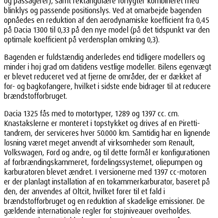
og passagerer), samt rektangulære forlygter kombineret med
blinklys og passende positionslys. Ved at omarbejde bagenden
opnåedes en reduktion af den aerodynamiske koefficient fra 0,45
på Dacia 1300 til 0,33 på den nye model (på det tidspunkt var den
optimale koefficient på verdensplan omkring 0,3).
Bagenden er fuldstændig anderledes end tidligere modellers og
minder i høj grad om datidens vestlige modeller. Bilens egenvægt
er blevet reduceret ved at fjerne de områder, der er dækket af
for- og bagkofangere, hvilket i sidste ende bidrager til at reducere
brændstofforbruget.
Dacia 1325 fås med to motortyper, 1289 og 1397 cc. cm.
Knastakslerne er monteret i topstykket og drives af en Piretti-
tandrem, der serviceres hver 50.000 km. Samtidig har en lignende
løsning været meget anvendt af virksomheder som Renault,
Volkswagen, Ford og andre, og til dette formål er konfigurationen
af forbrændingskammeret, fordelingssystemet, oliepumpen og
karburatoren blevet ændret. I versionerne med 1397 cc-motoren
er der planlagt installation af en tokammerkarburator, baseret på
den, der anvendes af Oltcit, hvilket fører til et fald i
brændstofforbruget og en reduktion af skadelige emissioner. De
gældende internationale regler for støjniveauer overholdes.