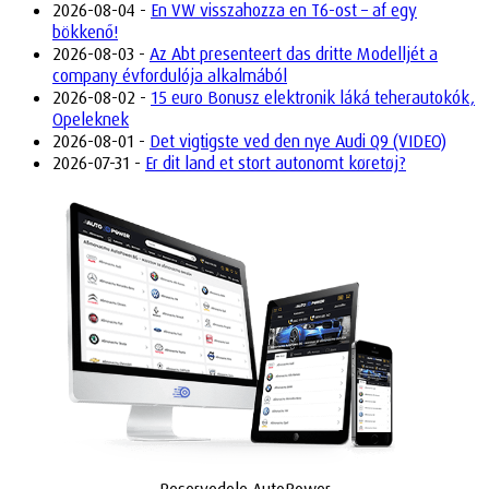
2026-08-04 -
En VW visszahozza en T6-ost – af egy
bökkenő!
2026-08-03 -
Az Abt presenteert das dritte Modelljét a
company évfordulója alkalmából
2026-08-02 -
15 euro Bonusz elektronik láká teherautokók,
Opeleknek
2026-08-01 -
Det vigtigste ved den nye Audi Q9 (VIDEO)
2026-07-31 -
Er dit land et stort autonomt køretøj?